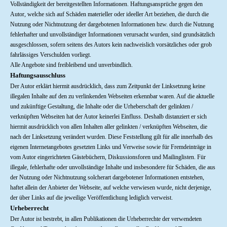
Vollständigkeit der bereitgestellten Informationen. Haftungsansprüche gegen den
Autor, welche sich auf Schäden materieller oder ideeller Art beziehen, die durch die
Nutzung oder Nichtnutzung der dargebotenen Informationen bzw. durch die Nutzung
fehlerhafter und unvollständiger Informationen verursacht wurden, sind grundsätzlich
ausgeschlossen, sofern seitens des Autors kein nachweislich vorsätzliches oder grob
fahrlässiges Verschulden vorliegt.
Alle Angebote sind freibleibend und unverbindlich.
Haftungsausschluss
Der Autor erklärt hiermit ausdrücklich, dass zum Zeitpunkt der Linksetzung keine
illegalen Inhalte auf den zu verlinkenden Webseiten erkennbar waren. Auf die aktuelle
und zukünftige Gestaltung, die Inhalte oder die Urheberschaft der gelinkten /
verknüpften Webseiten hat der Autor keinerlei Einfluss. Deshalb distanziert er sich
hiermit ausdrücklich von allen Inhalten aller gelinkten / verknüpften Webseiten, die
nach der Linksetzung verändert wurden. Diese Feststellung gilt für alle innerhalb des
eigenen Internetangebotes gesetzten Links und Verweise sowie für Fremdeinträge in
vom Autor eingerichteten Gästebüchern, Diskussionsforen und Mailinglisten. Für
illegale, fehlerhafte oder unvollständige Inhalte und insbesondere für Schäden, die aus
der Nutzung oder Nichtnutzung solcherart dargebotener Informationen entstehen,
haftet allein der Anbieter der Webseite, auf welche verwiesen wurde, nicht derjenige,
der über Links auf die jeweilige Veröffentlichung lediglich verweist.
Urheberrecht
Der Autor ist bestrebt, in allen Publikationen die Urheberrechte der verwendeten