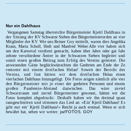
Nur ein Dahlhaus
Ve
rgangenen Samstag über­
reichte Bürgermeister Kjetil
Dahlhaus in
der Sitzung der
KV Schwarze Sieben den Bür­
germeisterorden an vier
Mit­glieder der KV. Wie uns Rei­
ner Goy mitteilt, waren dies
Angelika
Kraus, Maria Scholl, Hedi und Manfred Weber.
Alle
vier haben sich
um den Kar­
neval verdient gemacht, ha­
ben über Jahre oder gar Jahr­
zehnte verschiedene Ämter in der Schwarzen Sieben beglei­
tet und
somit einen großen
Beitrag zum Erfolg des Ver­
eins geleistet. Die
anwesen­
den Gäste beglückwünschten
die Geehrten am Ende der Ze­
remonie mit einem dreifa­
chen Helau! Soweit der Be­
richt des
Vereins, und fast
hätten wir dem dreifachen
Helau einen
vierfachen Dahl­
haus hinzugefügt. Die Fotos zeigen nämlich alle vier
den
Bürgermeister mit je einer
der geehrten Personen und ei­
nem
großen Pandemie-Ab­
stand dazwischen. Das wäre zuviel
Schwarzraum und zu­
viel Bürgermeister gewesen,
hätten wir die
Fotos komplett
abgedruckt. Deshalb haben
wir ihn dreimal quasi
rausge­
schnitten und stimmen das
Lied an: »Ein' Kjetil Dahlhaus!
Es
gibt nur ein' Kjetil Dahl­
haus!« Reicht ja auch erstmal.
Wenn er sich
jw/FOTOS. GOY
bewährt hat, se­
hen wir weiter.